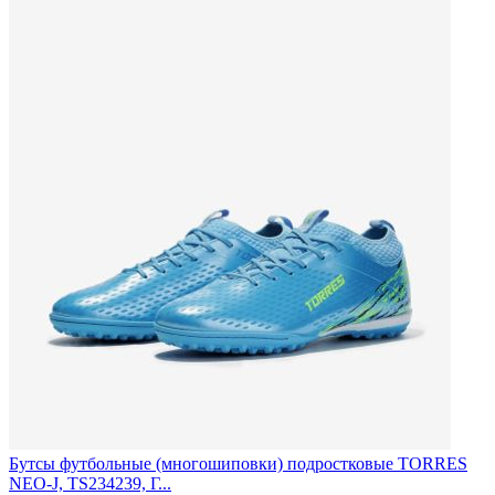
Бутсы футбольные (многошиповки) подростковые TORRES
NEO-J, TS234239, Г...