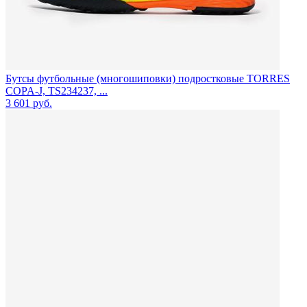
Бутсы футбольные (многошиповки) подростковые TORRES
COPA-J, TS234237, ...
3 601
руб.