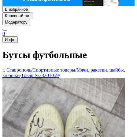
В избранное
Классный лот
Модератору
0
Инфо
Бутсы футбольные
г. Ставрополь
/
Спортивные товары
/
Мячи, ракетки, шайбы,
клюшки
/
Товар №23201059
/