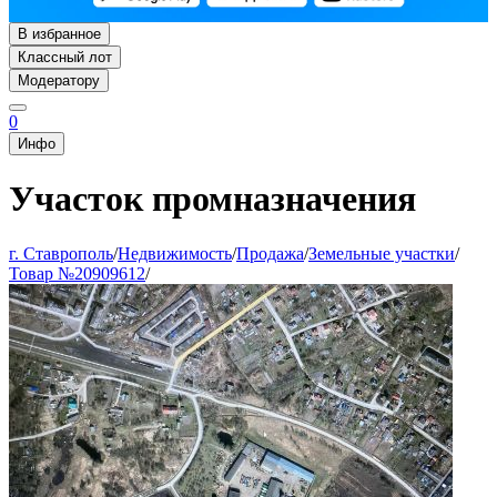
В избранное
Классный лот
Модератору
0
Инфо
Участок промназначения
г. Ставрополь
/
Недвижимость
/
Продажа
/
Земельные участки
/
Товар №20909612
/