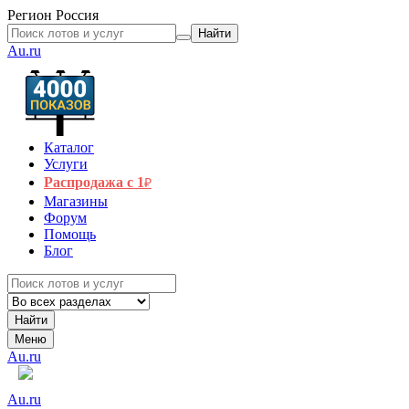
Регион
Россия
Найти
Au.ru
Каталог
Услуги
Распродажа с 1
₽
Магазины
Форум
Помощь
Блог
Найти
Меню
Au.ru
Au.ru