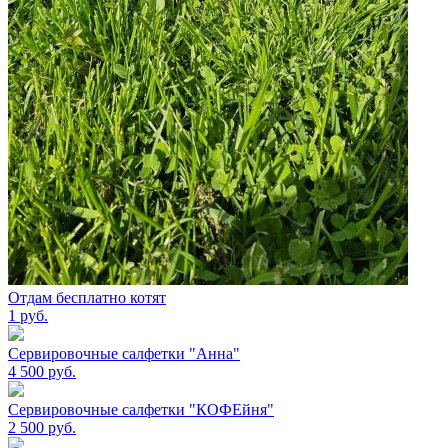
Отдам бесплатно котят
1
руб.
Сервировочные салфетки "Анна"
4 500
руб.
Сервировочные салфетки "КОФЕйня"
2 500
руб.