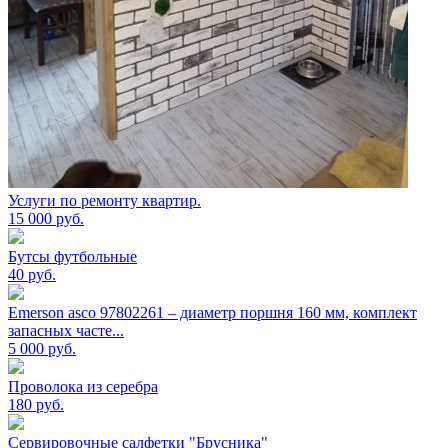
Услуги по ремонту квартир.
15 000
руб.
Бутсы футбольные
40
руб.
Emerson asco 97802261 – диаметр поршня 160 мм, комплект
запасных часте...
5 000
руб.
Проволока из серебра
180
руб.
Сервировочные салфетки "Брусника"