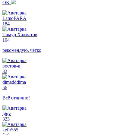
OK
LamoFARA
184
Тимур Халматов
104
рекомендую. чётко
восток-к
32
dimadddima
56
Всё отлично!
iggy
323
kefir555