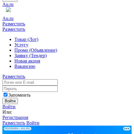
Au.ru
Au.ru
Разместить
Разместить
Товар (Лот)
Услугу
Промо (Объявление)
Заявку (Тендер)
Новая акция
Вакансию
Разместить
Запомнить
Войти
Войти
Или:
Регистрация
Разместить
Войти
РЕКЛАМА • AU.RU