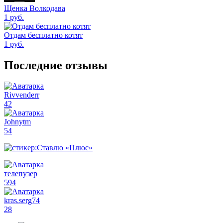
Щенка Волкодава
1
руб.
Отдам бесплатно котят
1
руб.
Последние отзывы
Rivvenderr
42
Johnytm
54
телепузер
594
kras.serg74
28