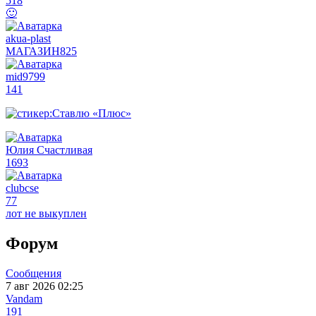
518
🙂
akua-plast
МАГАЗИН
825
mid9799
141
Юлия Счастливая
1693
clubcse
77
лот не выкуплен
Форум
Сообщения
7 авг 2026 02:25
Vandаm
191