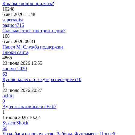
Как бы клонов прижать?
10248
6 авг 2026 11:48
superradist
радио
4715
Сколько стоит построить дом?
168
6 авг 2026 09:31
Павел М. Служба поддержки
Глюки сайта
4865
23 июля 2026 15:55
костян 2029
63
Куплю колесо от скутера переднее r10
1
22 июля 2026 20:27
ocifro
0
Ау, есть активные из Екб?
1
1 июля 2026 10:22
SystemShock
66
Дача, баня строительство. Заборы. Фундамент. Погреб,