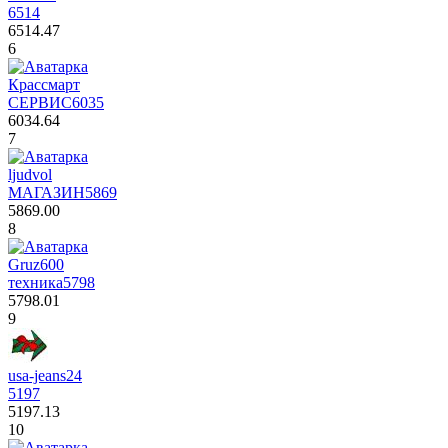
6514
6514.47
6
Крассмарт
СЕРВИС
6035
6034.64
7
ljudvol
МАГАЗИН
5869
5869.00
8
Gruz600
техника
5798
5798.01
9
usa-jeans24
5197
5197.13
10