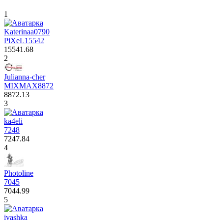
1
Katerinaa0790
PiXeL
15542
15541.68
2
Julianna-cher
MIXMAX
8872
8872.13
3
ka4eli
7248
7247.84
4
Photoline
7045
7044.99
5
ivashka