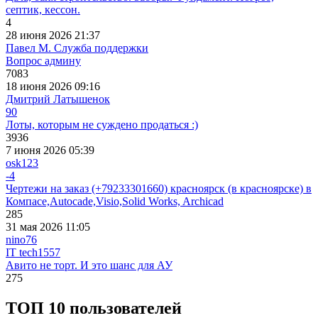
септик, кессон.
4
28 июня 2026 21:37
Павел М. Служба поддержки
Вопрос админу
7083
18 июня 2026 09:16
Дмитрий Латышенок
90
Лоты, которым не суждено продаться :)
3936
7 июня 2026 05:39
osk123
-4
Чертежи на заказ (+79233301660) красноярск (в красноярске) в
Компасе,Autocade,Visio,Solid Works, Archicad
285
31 мая 2026 11:05
nino76
IT tech
1557
Авито не торт. И это шанс для АУ
275
ТОП 10 пользователей