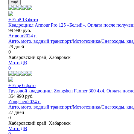
ещё
+ Ещё 13 фото
Квадроцикл Armour Pro 125 «Белый». Оплата после получен
99 990
руб.
Armour
2024 г.
Авто, мото, водный транспорт
/
Мототехника
/
Снегоходы, кв
29 дней
0
Хабаровский край, Хабаровск
Мото ДВ
0
+ Ещё 6 фото
Грузовой квадроцикл Zongshen Farmer 300 4х4. Оплата посл
354 990
руб.
Zongshen
2024 г.
Авто, мото, водный транспорт
/
Мототехника
/
Снегоходы, кв
27 дней
0
Хабаровский край, Хабаровск
Мото ДВ
0