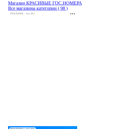
Магазин КРАСИВЫЕ ГОС.НОМЕРА
Все магазины категории ( 98 )
РЕКЛАМА • AU.RU
РЕКЛАМА • AU.RU