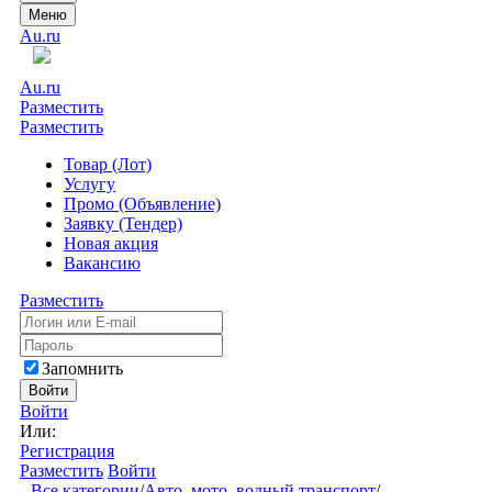
Меню
Au.ru
Au.ru
Разместить
Разместить
Товар (Лот)
Услугу
Промо (Объявление)
Заявку (Тендер)
Новая акция
Вакансию
Разместить
Запомнить
Войти
Войти
Или:
Регистрация
Разместить
Войти
Все категории
/
Авто, мото, водный транспорт
/