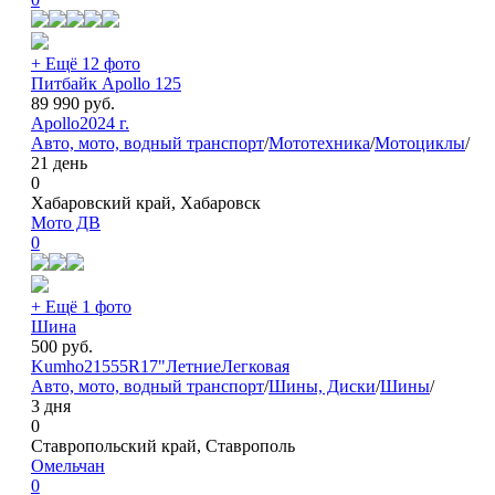
+ Ещё 12 фото
Питбайк Apollo 125
89 990
руб.
Apollo
2024 г.
Авто, мото, водный транспорт
/
Мототехника
/
Мотоциклы
/
21 день
0
Хабаровский край, Хабаровск
Мото ДВ
0
+ Ещё 1 фото
Шина
500
руб.
Kumho
215
55
R17"
Летние
Легковая
Авто, мото, водный транспорт
/
Шины, Диски
/
Шины
/
3 дня
0
Ставропольский край, Ставрополь
Омельчан
0