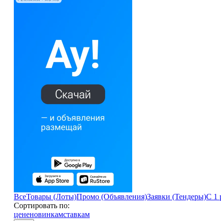
Все
Товары (Лоты)
Промо (Объявления)
Заявки (Тендеры)
С 1 
Сортировать по:
цене
новинкам
ставкам