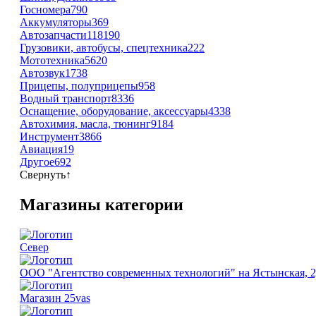
Госномера
790
Аккумуляторы
369
Автозапчасти
118190
Грузовики, автобусы, спецтехника
222
Мототехника
5620
Автозвук
1738
Прицепы, полуприцепы
958
Водный транспорт
8336
Оснащение, оборудование, аксессуары
4338
Автохимия, масла, тюнинг
9184
Инструмент
3866
Авиация
19
Другое
692
Свернуть
↑
Магазины категории
Север
ООО "Агентство современных технологий" на Ястынская, 
Магазин 25vas