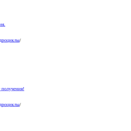
ия.
адроциклы
/
е получения!
адроциклы
/