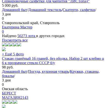
Сервировочные салфетки для чаепития "ЛИСТопад"
5 000
руб.
Домашний быт
/
Домашний текстиль
/
Скатерти, салфетки
/
3 дня
0
Ставропольский край, Ставрополь
Екатерина Мастер
0
Найдено
50273 лота
в других городах
Посмотреть все
+ Ещё 5 фото
Стакан гранёный 16 граней, без ободка. Набор 2 шт клеймо ц
6 к прозрачное стекло СССР б/у
98
руб.
Домашний быт
/
Посуда, кухонная утварь
/
Кружки, стаканы,
бокалы
/
3 дня
0
Омская область
БEPECT
МАГАЗИН
2143