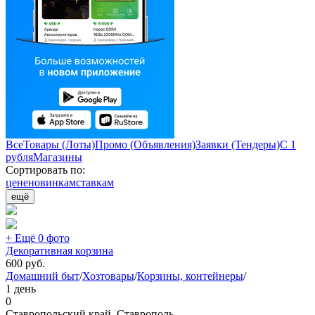
Все
Товары (Лоты)
Промо (Объявления)
Заявки (Тендеры)
С 1
рубля
Магазины
Сортировать по:
цене
новинкам
ставкам
ещё
+ Ещё 0 фото
Декоративная корзина
600
руб.
Домашний быт
/
Хозтовары
/
Корзины, контейнеры
/
1 день
0
Ставропольский край, Ставрополь