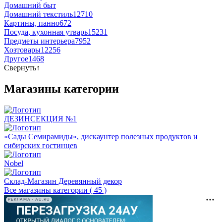
Домашний быт
Домашний текстиль
12710
Картины, панно
672
Посуда, кухонная утварь
15231
Предметы интерьера
7952
Хозтовары
12256
Другое
1468
Свернуть
↑
Магазины категории
ДЕЗИНСЕКЦИЯ №1
«Сады Семирамиды», дискаунтер полезных продуктов и
сибирских гостинцев
Nobel
Склад-Магазин Деревянный декор
Все магазины категории ( 45 )
РЕКЛАМА • AU.RU