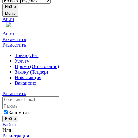
Найти
Меню
Au.ru
Au.ru
Разместить
Разместить
Товар (Лот)
Услугу
Промо (Объявление)
Заявку (Тендер)
Новая акция
Вакансию
Разместить
Запомнить
Войти
Войти
Или:
Регистрация