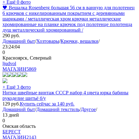
+ Ещё 0 фото
🖤 Вешалка Rosenberg большая 56 см в ванную для полотенец
6 крючков с никелированным покрытием с деревянными
шариками / металлическая хром крючки металлические
хромированные на планке крючок под полотенце полотенца
душ металлический хромированный /
290
руб.
Домашний быт
/
Хозтовары
/
Крючки, вешалки
/
23:24:04
0
Красноярск, Северный
ljudvol
МАГАЗИН
5869
+ Ещё 3 фото
Нитки швейные винтаж СССР набор 4 цвета юрка бабины
рукоделие шитьё б/у
129
руб.
Купить сейчас за
140
руб.
Домашний быт
/
Домашний текстиль
/
Другое
/
13 дней
0
Омская область
БEPECT
МАГАЗИН
2143