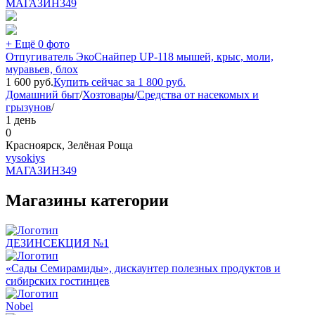
МАГАЗИН
349
+ Ещё 0 фото
Отпугиватель ЭкоСнайпер UP-118 мышей, крыс, моли,
муравьев, блох
1 600
руб.
Купить сейчас за
1 800
руб.
Домашний быт
/
Хозтовары
/
Средства от насекомых и
грызунов
/
1 день
0
Красноярск, Зелёная Роща
vysokiys
МАГАЗИН
349
Магазины категории
ДЕЗИНСЕКЦИЯ №1
«Сады Семирамиды», дискаунтер полезных продуктов и
сибирских гостинцев
Nobel