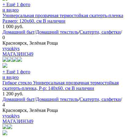
+ Ещё 1 фото
и видео
Универсальная прозрачная термостойкая скатерть-пленка
Размер: 120х60. см В наличии
1 000
руб.
Домашний быт
/
Домашний текстиль
/
Скатерти, салфетки
/
0
Красноярск, Зелёная Роща
vysokiys
МАГАЗИН
349
+ Ещё 1 фото
и видео
Гибкое стекло Универсальная прозрачная термостойкая
скатерть-пленка, Р-р: 140х60. см В наличии
1 200
руб.
Домашний быт
/
Домашний текстиль
/
Скатерти, салфетки
/
4
Красноярск, Зелёная Роща
vysokiys
МАГАЗИН
349