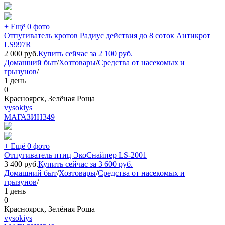
+ Ещё 0 фото
Отпугиватель кротов Радиус действия до 8 соток Антикрот
LS997R
2 000
руб.
Купить сейчас за
2 100
руб.
Домашний быт
/
Хозтовары
/
Средства от насекомых и
грызунов
/
1 день
0
Красноярск, Зелёная Роща
vysokiys
МАГАЗИН
349
+ Ещё 0 фото
Отпугиватель птиц ЭкоСнайпер LS-2001
3 400
руб.
Купить сейчас за
3 600
руб.
Домашний быт
/
Хозтовары
/
Средства от насекомых и
грызунов
/
1 день
0
Красноярск, Зелёная Роща
vysokiys