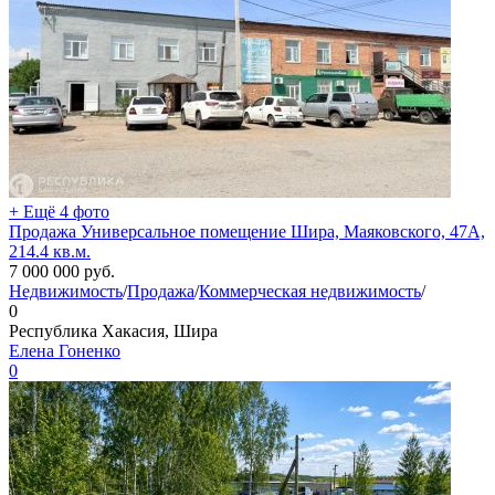
+ Ещё 4 фото
Продажа Универсальное помещение Шира, Маяковского, 47А,
214.4 кв.м.
7 000 000
руб.
Недвижимость
/
Продажа
/
Коммерческая недвижимость
/
0
Республика Хакасия, Шира
Елена Гоненко
0