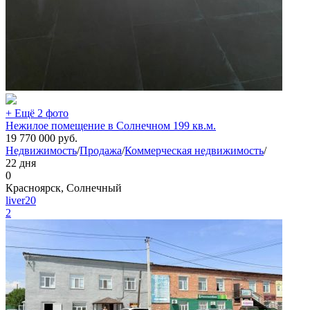
+ Ещё 2 фото
Нежилое помещение в Солнечном 199 кв.м.
19 770 000
руб.
Недвижимость
/
Продажа
/
Коммерческая недвижимость
/
22 дня
0
Красноярск, Солнечный
liver20
2