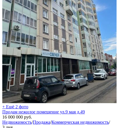
+ Ещё 2 фото
Продам нежилое помещение ул.9 мая д.49
16 000 000
руб.
Недвижимость
/
Продажа
/
Коммерческая недвижимость
/
3 дня