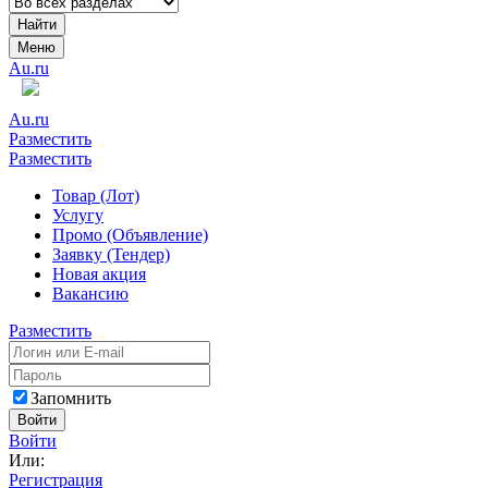
Найти
Меню
Au.ru
Au.ru
Разместить
Разместить
Товар (Лот)
Услугу
Промо (Объявление)
Заявку (Тендер)
Новая акция
Вакансию
Разместить
Запомнить
Войти
Войти
Или:
Регистрация