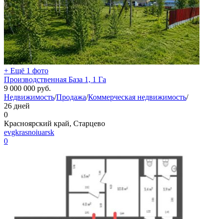
+ Ещё 1 фото
Производственная База 1, 1 Га
9 000 000
руб.
Недвижимость
/
Продажа
/
Коммерческая недвижимость
/
26 дней
0
Красноярский край, Старцево
evgkrasnoiuarsk
0