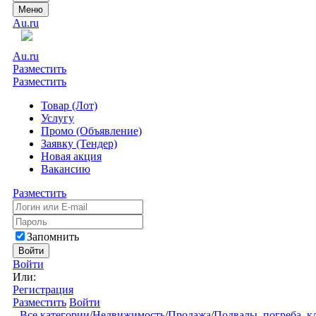
Меню
Au.ru
Au.ru
Разместить
Разместить
Товар (Лот)
Услугу
Промо (Объявление)
Заявку (Тендер)
Новая акция
Вакансию
Разместить
Запомнить
Войти
Войти
Или:
Регистрация
Разместить
Войти
Все категории
/
Недвижимость
/
Продажа
/
Подвалы, погреба, к