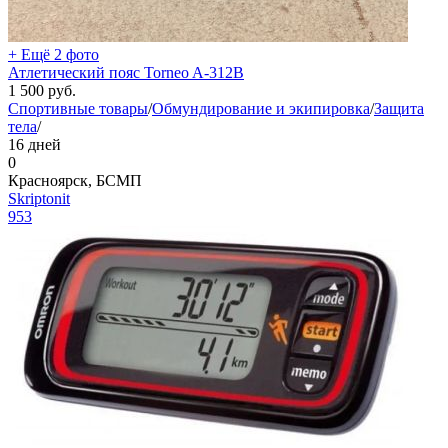
+ Ещё 2 фото
Атлетический пояс Torneo A-312B
1 500
руб.
Спортивные товары
/
Обмундирование и экипировка
/
Защита
тела
/
16 дней
0
Красноярск, БСМП
Skriptonit
953