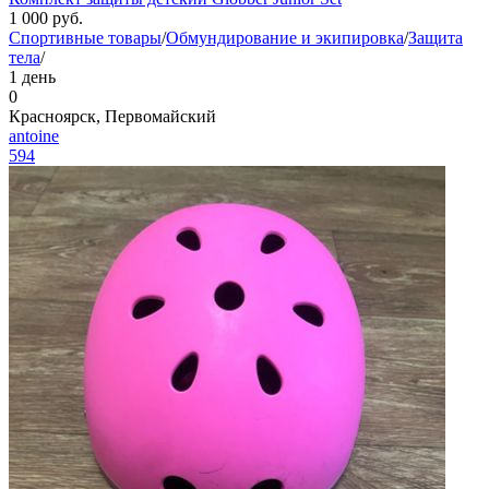
1 000
руб.
Спортивные товары
/
Обмундирование и экипировка
/
Защита
тела
/
1 день
0
Красноярск, Первомайский
antoine
594