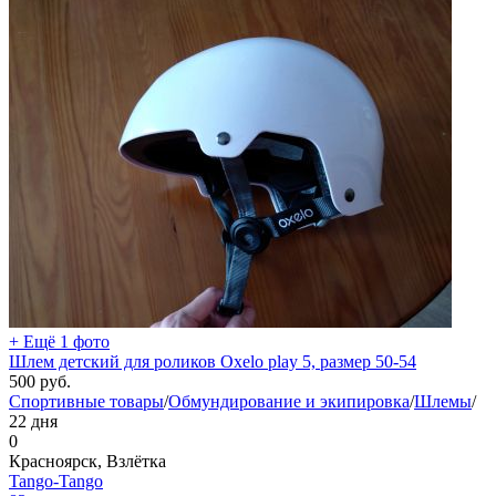
+ Ещё 1 фото
Шлем детский для роликов Oxelo play 5, размер 50-54
500
руб.
Спортивные товары
/
Обмундирование и экипировка
/
Шлемы
/
22 дня
0
Красноярск, Взлётка
Tango-Tango