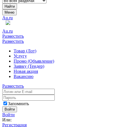
Найти
Меню
Au.ru
Au.ru
Разместить
Разместить
Товар (Лот)
Услугу
Промо (Объявление)
Заявку (Тендер)
Новая акция
Вакансию
Разместить
Запомнить
Войти
Войти
Или:
Регистрация