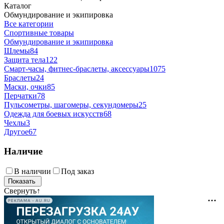
Каталог
Обмундирование и экипировка
Все категории
Спортивные товары
Обмундирование и экипировка
Шлемы
84
Защита тела
122
Смарт-часы, фитнес-браслеты, аксессуары
1075
Браслеты
24
Маски, очки
85
Перчатки
78
Пульсометры, шагомеры, секундомеры
25
Одежда для боевых искусств
68
Чехлы
3
Другое
67
Наличие
В наличии
Под заказ
Свернуть
↑
РЕКЛАМА • AU.RU