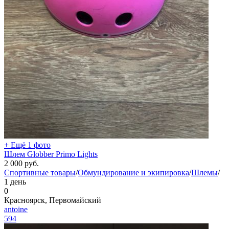
+ Ещё 1 фото
Шлем Globber Primo Lights
2 000
руб.
Спортивные товары
/
Обмундирование и экипировка
/
Шлемы
/
1 день
0
Красноярск, Первомайский
antoine
594