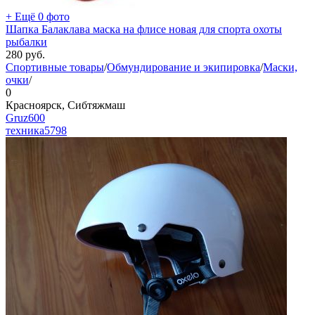
+ Ещё 0 фото
Шапка Балаклава маска на флисе новая для спорта охоты
рыбалки
280
руб.
Спортивные товары
/
Обмундирование и экипировка
/
Маски,
очки
/
0
Красноярск, Сибтяжмаш
Gruz600
техника
5798