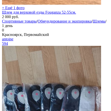
+ Ещё 1 фото
Шлем для верховой езды Fouganza 52-55см.
2 000
руб.
Спортивные товары
/
Обмундирование и экипировка
/
Шлемы
/
1 день
0
Красноярск, Первомайский
antoine
594